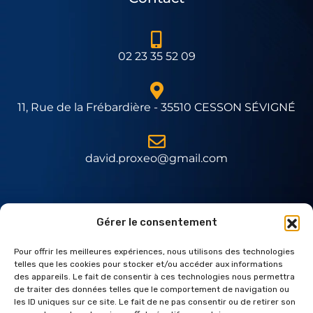
02 23 35 52 09
11, Rue de la Frébardière - 35510 CESSON SÉVIGNÉ
david.proxeo@gmail.com
Expert Daitem
Gérer le consentement
Pour offrir les meilleures expériences, nous utilisons des technologies
telles que les cookies pour stocker et/ou accéder aux informations
des appareils. Le fait de consentir à ces technologies nous permettra
de traiter des données telles que le comportement de navigation ou
les ID uniques sur ce site. Le fait de ne pas consentir ou de retirer son